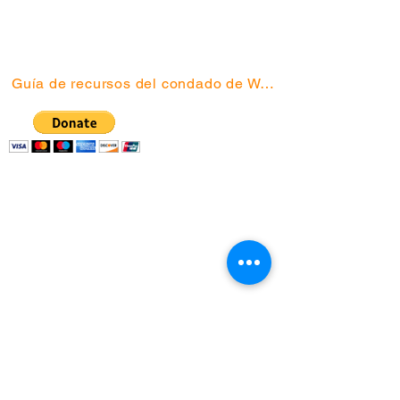
Hikone
Lado norte
Guía de recursos del condado de Washtenaw
Red de Acción
Comunitaria | Apartado
postal 130076, Ann
Arbor, MI 48113
(734) 994-2985
|
(888) 343-4454 |
info@canwashtenaw.org
La Red de Acción Comunitaria se asocia
con niños, jóvenes y familias de