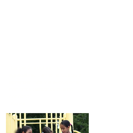
“La gente aquí es muy
agradable, me han ayudado a
aprender más y a evolucionar
con otras personas que no
conozco”.
-Kalyia