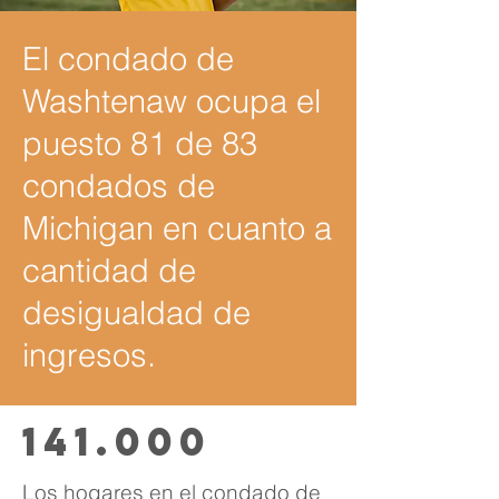
El condado de
Washtenaw ocupa el
puesto 81 de 83
condados de
Michigan en cuanto a
cantidad de
desigualdad de
ingresos.
141.000
Los hogares en el condado de