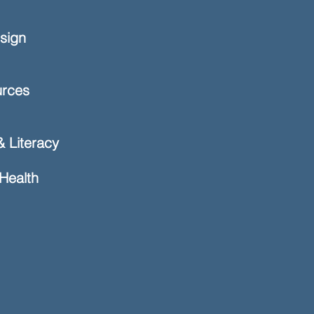
esign
urces
& Literacy
 Health