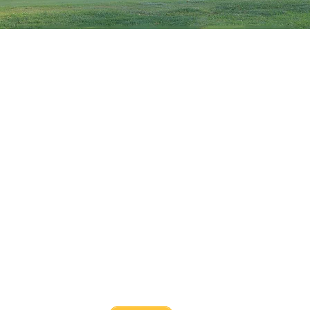
yo
Sitios web
a CAN
Academia CAN
Recursos para personal y
tículos
voluntarios
e deseos del sitio
Familias CAN
ormas de donar
Regístrese en los
programas educativos de
dura
CAN y encuentre
recursos del condado de
io
Washtenaw