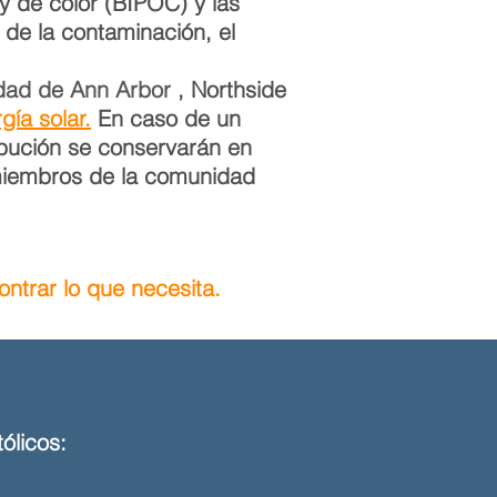
y de color (BIPOC) y las
 de la contaminación, el
dad de Ann Arbor
, Northside
gía solar.
En caso de un
ribución se conservarán en
 miembros de la comunidad
trar lo que necesita.
ólicos: