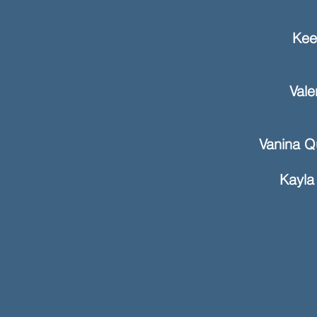
Kee
Val
Vanina Q
Kayl