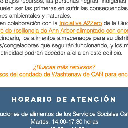
e bajos recursos, las personas negras, indígenas 
len ser las primeras en sufrir las consecuencias
res ambientales y naturales.
en colaboración con la
Iniciativa A2Zero
de la Ciu
ro de resiliencia de Ann Arbor alimentado con ener
ecindario, los alimentos almacenados para su dist
es/congeladores que seguirán funcionando, y los
ctricidad podrán acceder a ella en este edificio.
¿Buscas más recursos?
rsos del condado de Washtenaw
de CAN para encon
Horario de atención
buciones de alimentos de los Servicios Sociales Cat
Martes: 14:00-17:30 horas