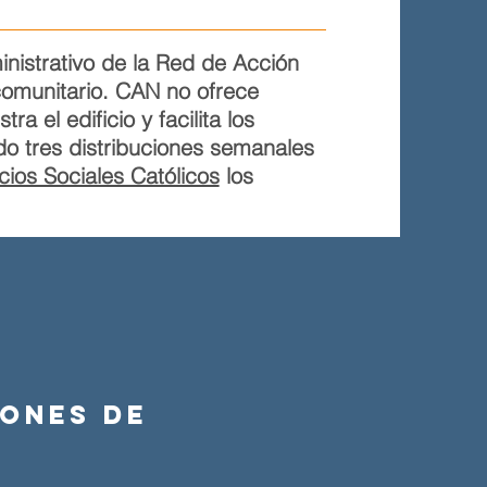
inistrativo de la Red de Acción
omunitario. CAN no ofrece
a el edificio y facilita los
do tres distribuciones semanales
cios Sociales Católicos
los
iones de