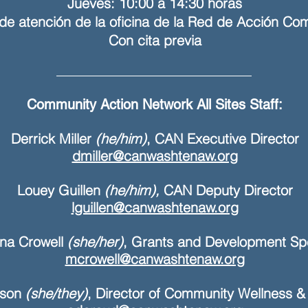
Jueves: 10:00 a 14:30 horas
de atención de la oficina de la Red de Acción Com
Con cita previa
Community Action Network All Sites Staff:
Derrick Miller
(he/him)
, CAN Executive Director
dmiller@canwashtenaw.org
Louey
Guillen
(he/him),
CAN Deputy Director
lguillen@canwashtenaw.org
na Crowell
(she/her)
, Grants and Development Spe
mcrowell@canwashtenaw.org
nson
(she/they)
, Director of Community Wellness 