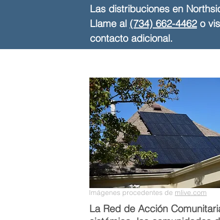
Las distribuciones en Norths
Llame al
(734) 662-4462
o vis
contacto adicional.
Imágenes procedentes de
mlive.com
La Red de Acción Comunitaria