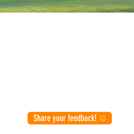
Ubicaciones
Programas
Apo
Educación
Colinas de Arrowwood
Donar 
Programas extraescolares
Ladrillo
Donar ar
CAN Arte y Diseño
Listas d
Bryant
Campamentos de verano educativos
Tribunal de Creekside
Otras f
naw
Obras Juveniles
Corte Green Baxter
Fogona
Hikone
Voluntar
Estabilización
Lado norte
Comunidad
Share your feedback!