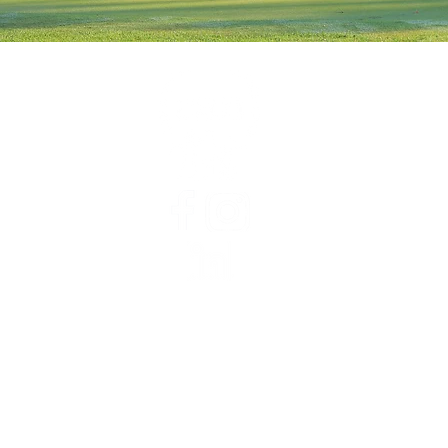
Acerca de
Personal
Junta Directiva
Finanzas
Empleos
Desigualdad en Washte
Teoría del cambio
Boletines de CAN
CAN en las noticias