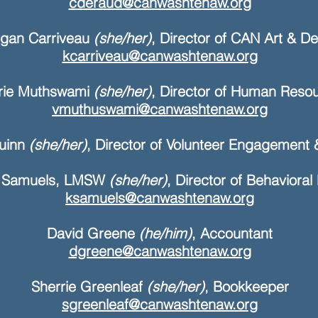
cderaud@canwashtenaw.org
gan Carriveau
(she/her)
, Director of CAN Art & D
kcarriveau@canwashtenaw.org
erie Muthswami
(she/her)
, Director of Human Reso
vmuthuswami@canwashtenaw.org
uinn
(she/her)
, Director of Volunteer Engagement 
a Samuels, LMSW
(she/her)
, Director of Behavioral
ksamuels@canwashtenaw.org
David Greene
(he/him)
, Accountant
dgreene@canwashtenaw.org
Sherrie Greenleaf
(she/her)
, Bookkeeper
sgreenleaf@canwashtenaw.org