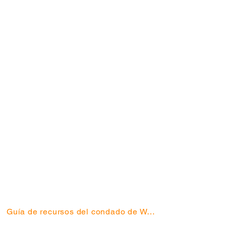
Obras Juveniles
Estabilización
Comunidad
Ubicacio
nes
Colinas de Arrowwood
Ladrillo
Bryant
Tribunal de Creekside
Corte Green Baxter
Hikone
Lado norte
Guía de recursos del condado de Washtenaw