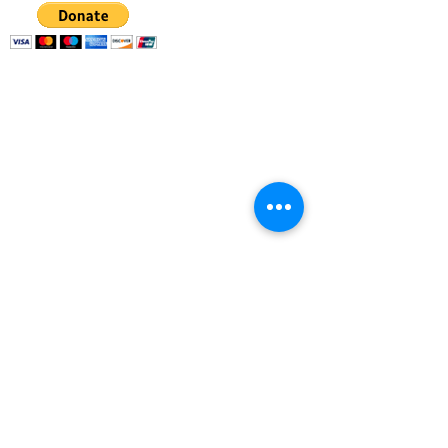
Red de Acción
Comunitaria | Apartado
postal 130076, Ann
Arbor, MI 48113
(734) 994-2985
|
(888) 343-4454 |
info@canwashtenaw.org
La Red de Acción Comunitaria se asocia
con niños, jóvenes y familias de
vecindarios con recursos insuficientes
del condado de Washtenaw.
para crear un futuro mejor para ellos
mismos y mejorar las comunidades en las
que viven.