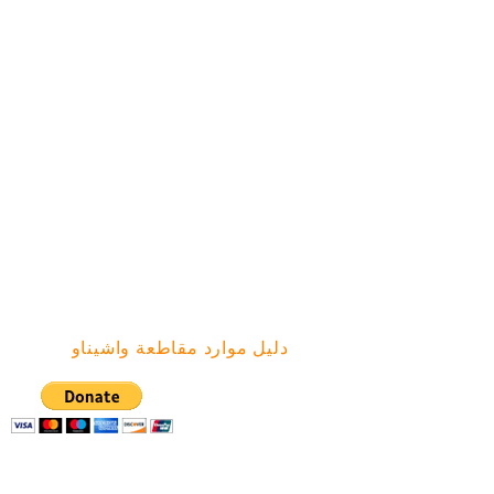
مجتمع
المواقع
تلال أرووود
Brick
Bryant
محكمة كريكسايد
Green Baxter Court
هيكوني
الجانب الشمالي
دليل موارد مقاطعة واشيناو
شبكة العمل المجتمعي | صندوق بريد ١٣٠٠٧٦،
آن أربور، ميشيغان ٤٨١١٣