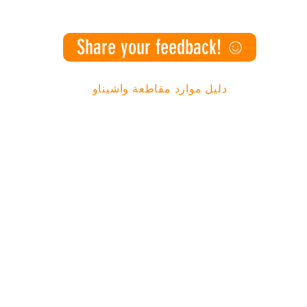
Share your feedback!
دليل موارد مقاطعة واشيناو
شبكة العمل المجتمعي | صندوق بريد ١٣٠٠٧٦، آن أربور، ميشيغان ٤٨١١٣
985
|
(888) 343-4454 |
info@canw
لشباب والأسر من أحياء مقاطعة واشتيناو ذات الموارد المحدودة
معات التي يعيشون فيها.