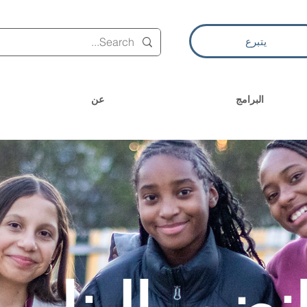
يتبرع
البرامج
عن
نضم إلينا