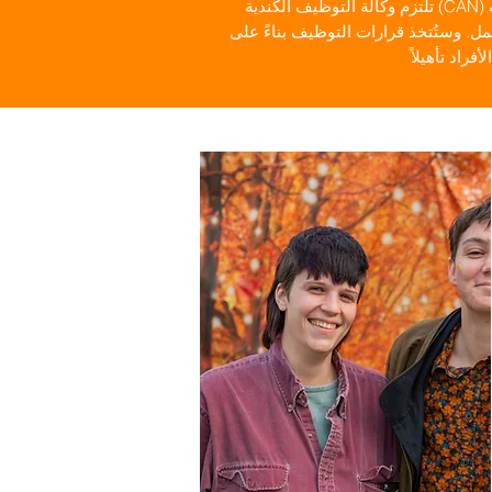
تلتزم وكالة التوظيف الكندية (CAN) بتوفير فرص عمل متكافئة لجميع الأفراد بغض النظر عن العرق، أو اللون، أو الأصل القومي، أو الجنس، أو التوجه
لعمل. وستُتخذ قرارات التوظيف بناءً على