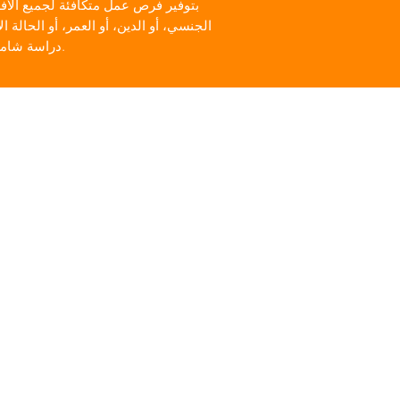
الجنسي، أو الدين، أو العمر، أو الحالة 
دراسة شاملة لجميع طلبات التوظيف في الوكالة، وستسعى الوكالة إلى توظيف أكثر الأفراد تأهيلاً.
aMERIcORPS فيستا
للطلاب المؤهلين للدراسة والعمل
ربيع 2023
واهتماماتهم، سيشارك الأعضاء في 
ومساعدة مديري المواقع في التخ
جميع مواقع CAN الستة.
المؤهلات:
يجب أن يكون عمرك 18 عامًا على الأقل
(كما هو مطلوب من خلال AmeriCorps VISTA)
مهارات ممتازة في التعاون والتو