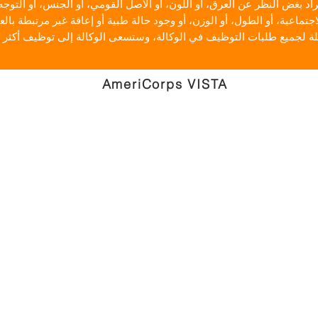
الاجتماعية، أو الطول، أو الوزن، أو وجود حالة طبية أو إعاقة غير مرتبطة با
AmeriCorps VISTA
التزام لمدة عام واحد
تبحث منظمة CAN عن أعضاء من برنامج AmeriCorps VISTA، والذين سيركزون بشكل
رئيسي على بناء القدرات في برامج CAN التعليمية. بناءً على احتياجات المتقدمين
مشاريع تتراوح بين تطوير المناهج الدراسية وتطبيقها،
طيط، وتدريب الموظفين، وبناء القدرات بشكل عام في
اصل