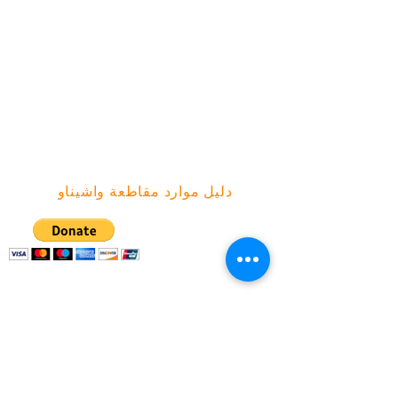
Brick
Bryant
محكمة كريكسايد
Green Baxter Court
هيكوني
الجانب الشمالي
دليل موارد مقاطعة واشيناو
شبكة العمل المجتمعي | صندوق بريد ١٣٠٠٧٦،
آن أربور، ميشيغان ٤٨١١٣
(734) 994-2985
|
(888) 343-4454 |