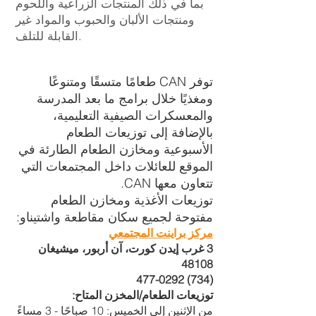
بما في ذلك المنتجات الزراعية واللحوم
ومنتجات الألبان والحبوب والمواد غير
القابلة للتلف.
توفر CAN طعامًا متسقًا ومتنوعًا
ومغذيًا خلال برامج ما بعد المدرسة
والمعسكرات الصيفية التعليمية،
بالإضافة إلى توزيعات الطعام
الأسبوعية ومخازن الطعام الطارئة في
الموقع للعائلات داخل المجتمعات التي
تتعاون معها CAN.
توزيعات الأغذية ومخازن الطعام
مفتوحة لجميع سكان مقاطعة واشتيناو:
مركز براينت المجتمعي
3 غرب إيدن كورت، آن أربور، ميشيغان
48108
(734) 477-0292
توزيعات الطعام/المخزن المتاح:
من الإثنين إلى الخميس: 10 صباحًا - 3 مساءً