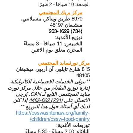
الجمعة: 10 صباحًا - 2 ظهرًا
مركز بريك المجتمعي
8970 طريق ويتاكر، يبسيلانتي،
ميشيغان 48197
(734) 263-1629
توزيع الأغذية:
الخميس: 11 صباحًا - 3 مساءً
المخزن مغلق يوم الاثنين
مركز نورثسايد المجتمعي
815 شارع تايلور، آن أربور، ميشيغان
48105
**تتولى الخدمات الاجتماعية الكاثوليكية
إدارة توزيع الطعام من خلال مركز نورث
سايد المجتمعي التابع لـ CAN. يُرجى
الاتصال على
(734) 662-4462
إذا كان
لديك أي أسئلة حول هذا التوزيع.**
https://csswashtenaw.org/family-
children/cssw-food-pantry/
توزيعات الأغذية:
الثلاثاء: 2:00 مساءً - 5:30 مساءً